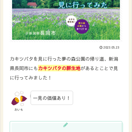
2023.05.23
カキツバタを見に行った夢の森公園の帰り道、新潟
県長岡市にも
カキツバタの群生地
があるとことで見
に行ってみました！
一見の価値あり！
おいも