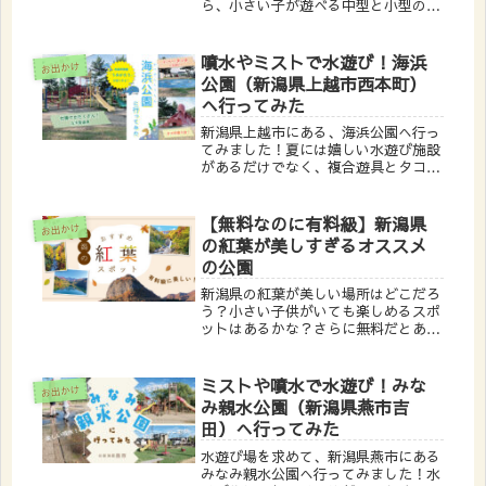
ら、小さい子が遊べる中型と小型の複
合遊具にバスケットゴールなどがあり
とっても遊べる公園でした！おいもし
かし駐車場がありませんのでご注意
噴水やミストで水遊び！海浜
お出かけ
を！この記事で分かる事長岡市のはな
公園（新潟県上越市西本町）
みず...
へ行ってみた
新潟県上越市にある、海浜公園へ行っ
てみました！夏には嬉しい水遊び施設
があるだけでなく、複合遊具とタコの
滑り台もあり、とっても遊べる公園で
した！近くには上越市の水族博物館
「うみがたり」もあり、暑くなったら
【無料なのに有料級】新潟県
お出かけ
涼しい室内へ避難もできます。おいも
の紅葉が美しすぎるオススメ
タコ...
の公園
新潟県の紅葉が美しい場所はどこだろ
う？小さい子供がいても楽しめるスポ
ットはあるかな？さらに無料だとあり
がたい…そろそろ紅葉の季節だと、こ
んな事を思ったりしますよね。そこで
新潟県の無料で子供と楽しめる紅葉が
ミストや噴水で水遊び！みな
お出かけ
美しい公園をご紹介します！おいも子
み親水公園（新潟県燕市吉
ど...
田）へ行ってみた
水遊び場を求めて、新潟県燕市にある
みなみ親水公園へ行ってみました！水