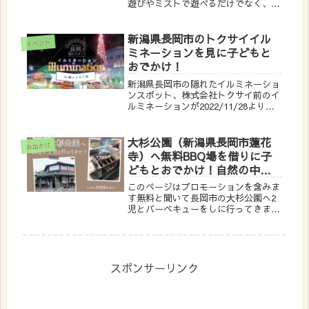
遊びやミストで遊べるだけでなく、大
型遊具や幼児コーナーもありたくさん
遊べる公園でした＾＾屋根付き休憩室
には珍しく無料で借りられるベビーカ
新潟県長岡市のトクサイイル
イベント
ーもあります!おいも最近は水遊び
ミネーションを見に子どもと
か、...
おでかけ！
新潟県長岡市の隠れたイルミネーショ
ンスポット、株式会社トクサイ前のイ
ルミネーションが2022/11/28より点
灯開始したとのことで、2児（2歳、0
歳）と見に行ってきました！おいもユ
ニオンツールさんのイルミネーション
大杉公園（新潟県長岡市蓮花
お出かけ
の近くなので併せて見るのも...
寺）へ無料BBQ場を借りに子
どもとおでかけ！自然の中で
のびのびキャンプやスポー
このページはプロモーションを含みま
ツ！
す無料と聞いて長岡市の大杉公園へ2
児とバーベキューをしに行ってきまし
た！無料だけど混みすぎて子連れでは
行きづらくないの？設備は何がある？
備品は何が借りられる？無料だし燃や
したあとの炭は持ち帰らなくてはいけ
な...
スポンサーリンク